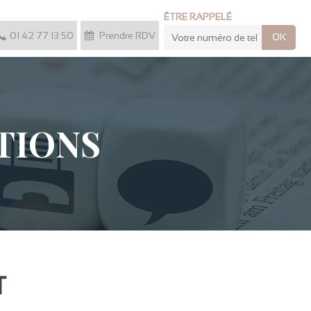
ÊTRE RAPPELÉ
01 42 77 13 50
Prendre RDV
TIONS
T